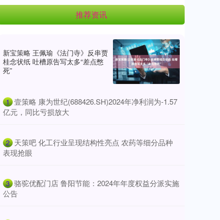
推荐资讯
新宝策略 王佩瑜《法门寺》反串贾
桂念状纸 吐槽原告写太多“差点憋
死”
​壹策略 康为世纪(688426.SH)2024年净利润为-1.57
1
亿元，同比亏损放大
​天策吧 化工行业呈现结构性亮点 农药等细分品种
2
表现抢眼
​骆驼优配门店 鲁阳节能：2024年年度权益分派实施
3
公告