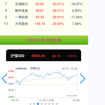
7
五洲医疗
83.62
20.01%
18.37%
8
耐科装备
49.67
20.01%
6.83%
9
一博科技
53.33
20.01%
17.26%
10
方邦股份
146.16
20.00%
7.68%
沪深京行情 实时轮播
北证50
1134.24
创
11.37
1.01%