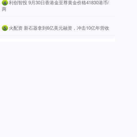
​利创智投 9月30日香港金至尊黄金价格41830港币/
4
两
​火配资 新石器拿到6亿美元融资，冲击10亿年营收
5