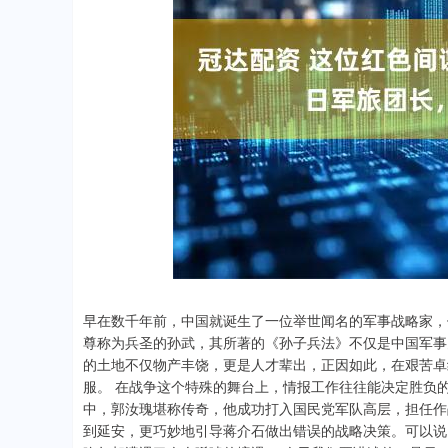
深证成指
14311.01
.68
1.02%
200.89
1
早在数千年前，中国就诞生了一位举世闻名的军事战略家，
尊称为兵圣的孙武，其所著的《孙子兵法》不仅是中国军事
的土地不仅物产丰饶，更是人才辈出，正因如此，在艰苦卓
服。 在战争这个特殊的舞台上，情报工作往往能决定胜负
中，郭汝瑰堪称传奇，他成功打入国民党军队高层，担任作
到延安，更巧妙地引导蒋介石做出错误的战略决策。可以说