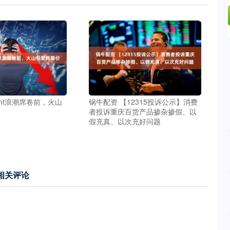
ent浪潮席卷前，火山
锅牛配资 【12315投诉公示】消费
者投诉重庆百货产品掺杂掺假、以
假充真、以次充好问题
相关评论