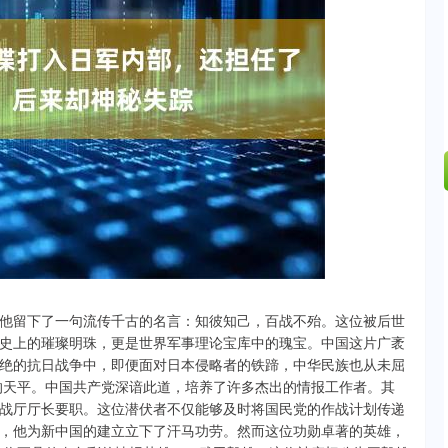
沪深300
4694.44
.42%
43.13
0.93%
他留下了一句流传千古的名言：知彼知己，百战不殆。这位被后世
史上的璀璨明珠，更是世界军事理论宝库中的瑰宝。中国这片广袤
绝的抗日战争中，即便面对日本侵略者的铁蹄，中华民族也从未屈
的天平。中国共产党深谙此道，培养了许多杰出的情报工作者。其
战厅厅长要职。这位潜伏者不仅能够及时将国民党的作战计划传递
，他为新中国的建立立下了汗马功劳。然而这位功勋卓著的英雄，