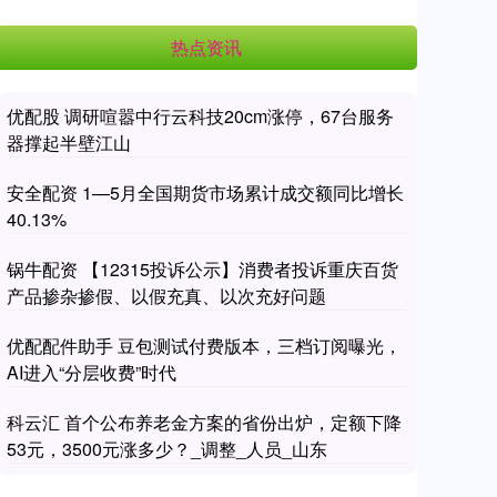
热点资讯
优配股 调研喧嚣中行云科技20cm涨停，67台服务
器撑起半壁江山
安全配资 1—5月全国期货市场累计成交额同比增长
40.13%
锅牛配资 【12315投诉公示】消费者投诉重庆百货
产品掺杂掺假、以假充真、以次充好问题
优配配件助手 豆包测试付费版本，三档订阅曝光，
AI进入“分层收费”时代
科云汇 首个公布养老金方案的省份出炉，定额下降
53元，3500元涨多少？_调整_人员_山东