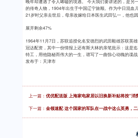
晚年却遭遇了令人唏嘘的境遇。 今天我们要讲述的，是另
的传奇人物，1904年出生于中国辽宁旅顺。作为中日混血
21岁时父亲去世后，母亲改嫁给日本医生武田弘一，他也
展开剩余47%
1964年11月7日，苏联追授化名安德烈的武田毅雄苏联
冠达配资，其中一份情报上还有斯大林的亲笔批示：这是迄
特工，用他隐秘而伟大的一生，谱写了一曲惊心动魄的谍战
发布于：天津市
上一篇：
优优配送版 上海家电家居以旧换新补贴将按“消
下一篇：
金领速配 这个国家的军队在一战中这么英勇，