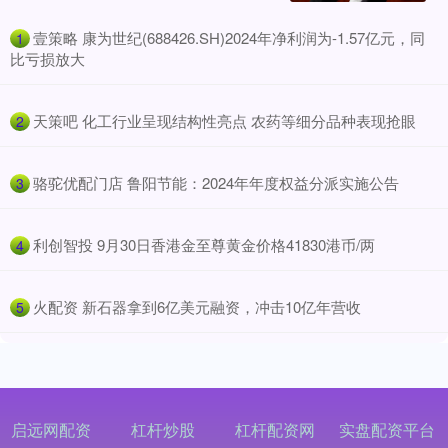
​壹策略 康为世纪(688426.SH)2024年净利润为-1.57亿元，同
1
比亏损放大
​天策吧 化工行业呈现结构性亮点 农药等细分品种表现抢眼
2
​骆驼优配门店 鲁阳节能：2024年年度权益分派实施公告
3
​利创智投 9月30日香港金至尊黄金价格41830港币/两
4
​火配资 新石器拿到6亿美元融资，冲击10亿年营收
5
启远网配资
杠杆炒股
杠杆配资网
实盘配资平台