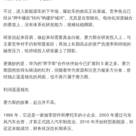
不过，进入新能源车的下半场，爆款车的效应正在衰减。竞争焦点已
经从"押中爆款"转向"构建护城河"。尤其是在智能化、电动化深度融合
的赛道上，没有体系化研发能力，很难站稳脚跟。
研发说起来容易，做起来却需要真金白银。赛力斯在研发投入上，与
主要竞争对手仍有明显差距；再加上长期高企的资产负债率和持续的
融资压力，给持续投入研发蒙上了阴影。
更微妙的是，华为的"界字辈"合作伙伴如今已扩展到 5 家之多。赛力
斯固然饮得头啖汤的红利，但随着华为资源和注意力被多方分食，曾
经独占遥遥领先的局面，也不再只属于赛力斯。
利润遥遥领先
赛力斯的故事，起点并不高。
1986 年，它还是一家做零部件和摩托车的小企业。2003 年通过与东
风汽车合资，才算正式踏入汽车制造业。2016 年开始转型新能源，却
迟迟未能成功，财务状况也长期承压。