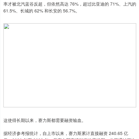
率才被北汽蓝谷反超，但依然高达 76%，超过比亚迪的 71%、上汽的
61.5%、长城的 62% 和长安的 56.7%。
这使得长期以来，赛力斯都需要融资输血。
据经济参考报统计，自上市以来，赛力斯累计直接融资 240.65 亿