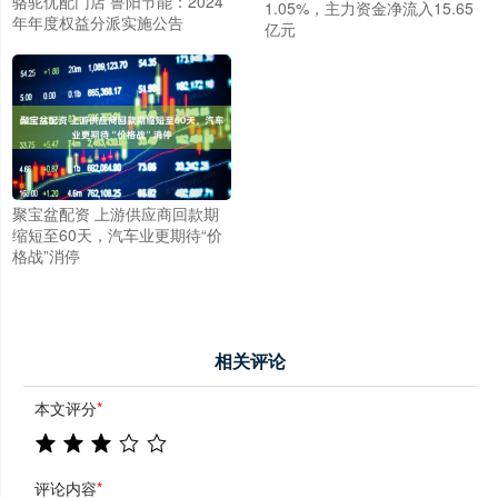
骆驼优配门店 鲁阳节能：2024
1.05%，主力资金净流入15.65
年年度权益分派实施公告
亿元
聚宝盆配资 上游供应商回款期
缩短至60天，汽车业更期待“价
格战”消停
相关评论
本文评分
*
评论内容
*