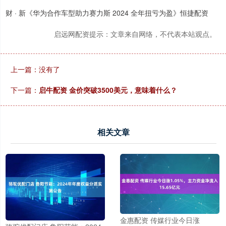
财 · 新《华为合作车型助力赛力斯 2024 全年扭亏为盈》恒捷配资
启远网配资提示：文章来自网络，不代表本站观点。
上一篇：没有了
下一篇：
启牛配资 金价突破3500美元，意味着什么？
相关文章
金惠配资 传媒行业今日涨