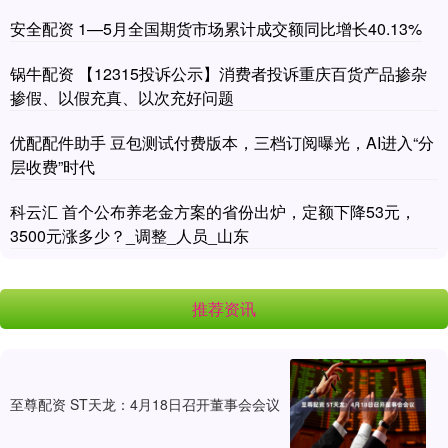
安全配资 1—5月全国期货市场累计成交额同比增长40.13%
锅牛配资 【12315投诉公示】消费者投诉重庆百货产品掺杂
掺假、以假充真、以次充好问题
优配配件助手 豆包测试付费版本，三档订阅曝光，AI进入“分
层收费”时代
科云汇 首个公布养老金方案的省份出炉，定额下降53元，
3500元涨多少？_调整_人员_山东
推荐资讯
至尊配资 ST天龙：4月18日召开董事会会议