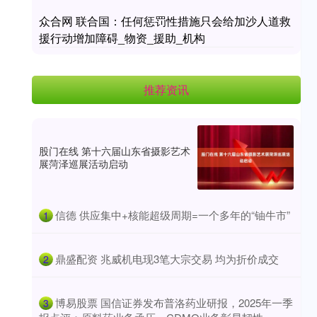
众合网 联合国：任何惩罚性措施只会给加沙人道救
援行动增加障碍_物资_援助_机构
推荐资讯
股门在线 第十六届山东省摄影艺术
展菏泽巡展活动启动
​信德 供应集中+核能超级周期=一个多年的“铀牛市”
1
​鼎盛配资 兆威机电现3笔大宗交易 均为折价成交
2
​博易股票 国信证券发布普洛药业研报，2025年一季
3