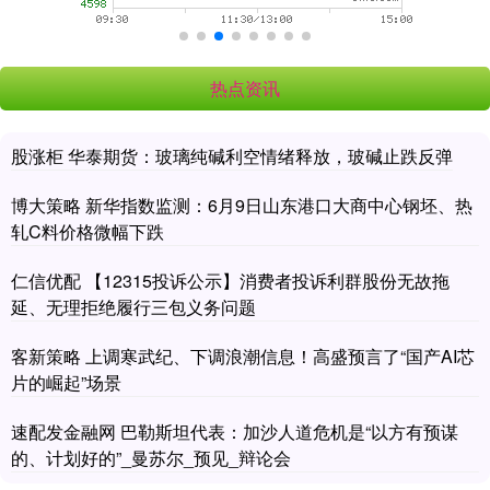
热点资讯
股涨柜 华泰期货：玻璃纯碱利空情绪释放，玻碱止跌反弹
博大策略 新华指数监测：6月9日山东港口大商中心钢坯、热
轧C料价格微幅下跌
仁信优配 【12315投诉公示】消费者投诉利群股份无故拖
延、无理拒绝履行三包义务问题
客新策略 上调寒武纪、下调浪潮信息！高盛预言了“国产AI芯
片的崛起”场景
速配发金融网 巴勒斯坦代表：加沙人道危机是“以方有预谋
的、计划好的”_曼苏尔_预见_辩论会