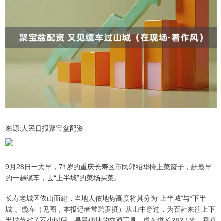
来源:人民日报聚宝盆配资
9月28日一大早，71岁的重庆长寿区市民郭绍华挎上菜篮子，赶最早
的一趟缆车，去“上半城”的菜场买菜。
长寿老城区依山而建，当地人依地势高度将其分为“上半城”与“下半
城”。缆车（见图，本报记者常碧罗摄）从山中穿过，为百姓来往上下
半城节省了不少时间，是最便捷的交通工具。缆车道长282.1米，垂直