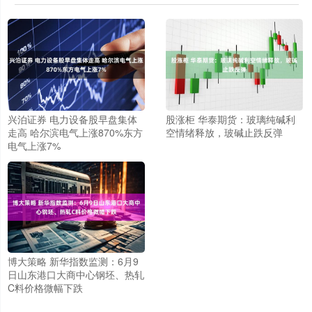
兴泊证券 电力设备股早盘集体
股涨柜 华泰期货：玻璃纯碱利
走高 哈尔滨电气上涨870%东方
空情绪释放，玻碱止跌反弹
电气上涨7%
博大策略 新华指数监测：6月9
日山东港口大商中心钢坯、热轧
C料价格微幅下跌