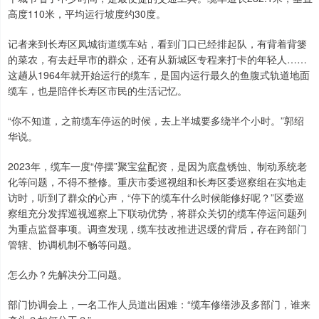
高度110米，平均运行坡度约30度。
记者来到长寿区凤城街道缆车站，看到门口已经排起队，有背着背篓
的菜农，有去赶早市的群众，还有从新城区专程来打卡的年轻人……
这趟从1964年就开始运行的缆车，是国内运行最久的鱼腹式轨道地面
缆车，也是陪伴长寿区市民的生活记忆。
“你不知道，之前缆车停运的时候，去上半城要多绕半个小时。”郭绍
华说。
2023年，缆车一度“停摆”聚宝盆配资，是因为底盘锈蚀、制动系统老
化等问题，不得不整修。重庆市委巡视组和长寿区委巡察组在实地走
访时，听到了群众的心声，“停下的缆车什么时候能修好呢？”区委巡
察组充分发挥巡视巡察上下联动优势，将群众关切的缆车停运问题列
为重点监督事项。调查发现，缆车技改推进迟缓的背后，存在跨部门
管辖、协调机制不畅等问题。
怎么办？先解决分工问题。
部门协调会上，一名工作人员道出困难：“缆车修缮涉及多部门，谁来