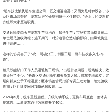
牵头？如何分工？”
“缆车技改涉及缆车营运公司、区交通运输委；又因为是特种设备，涉
及区市场监管局；缆车站房的修整则属于区住建委。”会上，区委巡察
办组织大家厘清职责。
交通运输委牵头与缆车生产商沟通，加快生产；市场监管局指导施工
单位规范验收流程；施工期间，对沿途群众造成的影响，由凤城街道
进行调解……
这样的协调会开了5次，明确分工，倒排工期，缆车技改步入“快车
道”。
相关职能部门工作人员进驻施工现场。“出现什么问题，现场解决，效
率提升了不少。”长寿区交通运输委相关负责人说，缆车专班成立，定
期向群众公示工程进度；区市场监管局指派专员主动对接，缩短验收
周期；区住建委同时加快站房改造……
2024年9月，缆车重新启程。升级制动系统，更换车厢底盘，整体实
现减震……新缆车通行效率提升了40%。