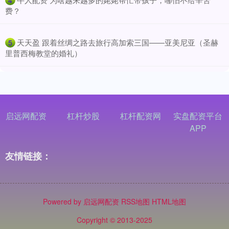
4
费？
​天天盈 跟着丝绸之路去旅行高加索三国——亚美尼亚（圣赫
5
里普西梅教堂的婚礼）
启远网配资
杠杆炒股
杠杆配资网
实盘配资平台
APP
友情链接：
Powered by
启远网配资
RSS地图
HTML地图
Copyright
© 2013-2025