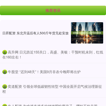
推荐资讯
日昇配资 东北升温后有人500斤年货无处安放
​高升网 日元跌近155关口，高盛、美银：干预时机未到，红线
1
在160左右！
​牛股堂 “迟到48天”！美国9月非农今晚即将出炉
2
​奕道配资 引领全球低碳韧性转型 中国全面开启气候治理新征
3
程
​牛人配资 为啥越来越多的姥姥帮忙带孩子，哪怕不给辛苦