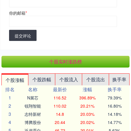
你的邮箱
*
提交评论
个股实时涨跌榜
个股跌幅
个股流入
个股流出
换手率
个股涨幅
排名
名称
最新价
涨幅
换手率
1
N展芯
116.52
396.89%
79.39%
2
锐翔智能
110.02
20.21%
16.80%
3
志特新材
14.8
20.03%
14.18%
4
博腾股份
20.44
20.02%
14.77%
5
近岸蛋白
46.72
20.01%
5.62%