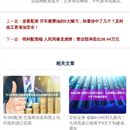
启远网配资提示：文章来自网络，不代表本站观点。
上一篇：
垒富配资 开车最费油的5大陋习，快看你中了几个？及时
改正更省油安全！
下一篇：
明利配资端 人民同泰龙虎榜：营业部净卖出38.44万元
相关文章
牛360配资 巴基斯坦宣布禁止与
宝钜证券 成都4小时到九寨沟！
印度的进口贸易
九绵高速公路将于9月下旬建成
通车