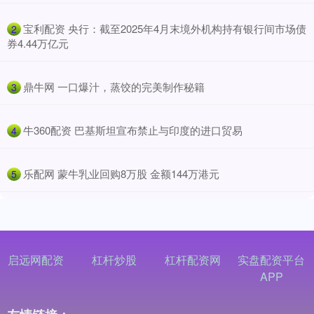
​宝利配资 央行：截至2025年4月末境外机构持有银行间市场债
2
券4.44万亿元
​鼎牛网 一口爆汁，蒸饺的完美制作秘籍
3
​牛360配资 巴基斯坦宣布禁止与印度的进口贸易
4
​乐配网 蒙牛乳业回购8万股 金额144万港元
5
启远网配资
杠杆炒股
杠杆配资网
实盘配资平台
APP