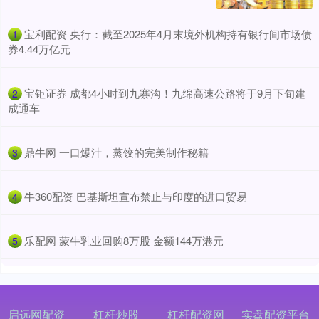
​宝利配资 央行：截至2025年4月末境外机构持有银行间市场债
1
券4.44万亿元
​宝钜证券 成都4小时到九寨沟！九绵高速公路将于9月下旬建
2
成通车
​鼎牛网 一口爆汁，蒸饺的完美制作秘籍
3
​牛360配资 巴基斯坦宣布禁止与印度的进口贸易
4
​乐配网 蒙牛乳业回购8万股 金额144万港元
5
启远网配资
杠杆炒股
杠杆配资网
实盘配资平台