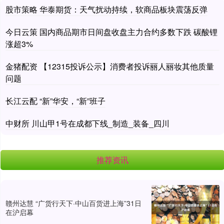
股市策略 华泰期货：天气扰动持续，软商品板块震荡反弹
今日云策 国内商品期市日间盘收盘主力合约多数下跌 碳酸锂
涨超3%
金猪配资 【12315投诉公示】消费者投诉丽人丽妆其他质量
问题
长江云配 “新”华安，“新”班子
中财所 川山甲1号在成都下线_制造_装备_四川
推荐资讯
赣州达慧 “广货行天下·中山百货进上海”31日
在沪启幕