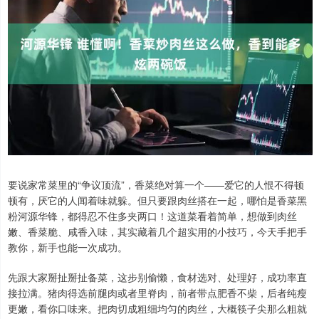
要说家常菜里的“争议顶流”，香菜绝对算一个——爱它的人恨不得顿
顿有，厌它的人闻着味就躲。但只要跟肉丝搭在一起，哪怕是香菜黑
粉河源华锋，都得忍不住多夹两口！这道菜看着简单，想做到肉丝
嫩、香菜脆、咸香入味，其实藏着几个超实用的小技巧，今天手把手
教你，新手也能一次成功。
先跟大家掰扯掰扯备菜，这步别偷懒，食材选对、处理好，成功率直
接拉满。猪肉得选前腿肉或者里脊肉，前者带点肥香不柴，后者纯瘦
更嫩，看你口味来。把肉切成粗细均匀的肉丝，大概筷子尖那么粗就