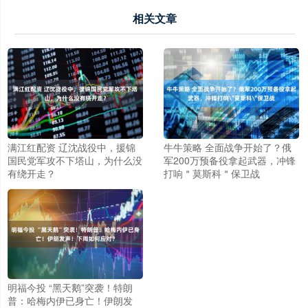
相关文章
满江红配资 辽沈战役中，援锦
牛牛策略 全面战争开始了？俄
国民党军攻不下塔山，为什么没
军200万预备役拿起武器，冲锋
有绕开走？
打响＂莫斯科＂保卫战
明福今投 “黑天鹅”突袭！特朗
普：哈梅内伊已身亡！伊朗发