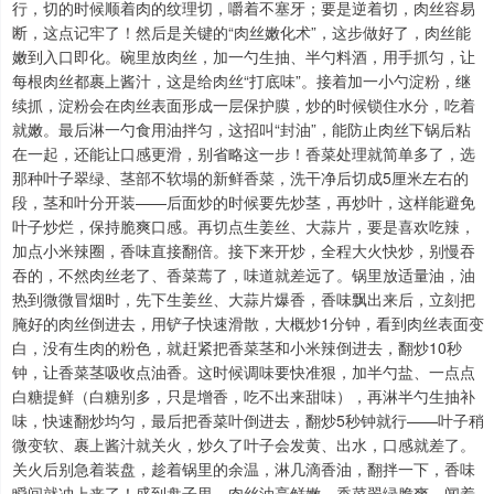
行，切的时候顺着肉的纹理切，嚼着不塞牙；要是逆着切，肉丝容易
断，这点记牢了！然后是关键的“肉丝嫩化术”，这步做好了，肉丝能
嫩到入口即化。碗里放肉丝，加一勺生抽、半勺料酒，用手抓匀，让
每根肉丝都裹上酱汁，这是给肉丝“打底味”。接着加一小勺淀粉，继
续抓，淀粉会在肉丝表面形成一层保护膜，炒的时候锁住水分，吃着
就嫩。最后淋一勺食用油拌匀，这招叫“封油”，能防止肉丝下锅后粘
在一起，还能让口感更滑，别省略这一步！香菜处理就简单多了，选
那种叶子翠绿、茎部不软塌的新鲜香菜，洗干净后切成5厘米左右的
段，茎和叶分开装——后面炒的时候要先炒茎，再炒叶，这样能避免
叶子炒烂，保持脆爽口感。再切点生姜丝、大蒜片，要是喜欢吃辣，
加点小米辣圈，香味直接翻倍。接下来开炒，全程大火快炒，别慢吞
吞的，不然肉丝老了、香菜蔫了，味道就差远了。锅里放适量油，油
热到微微冒烟时，先下生姜丝、大蒜片爆香，香味飘出来后，立刻把
腌好的肉丝倒进去，用铲子快速滑散，大概炒1分钟，看到肉丝表面变
白，没有生肉的粉色，就赶紧把香菜茎和小米辣倒进去，翻炒10秒
钟，让香菜茎吸收点油香。这时候调味要快准狠，加半勺盐、一点点
白糖提鲜（白糖别多，只是增香，吃不出来甜味），再淋半勺生抽补
味，快速翻炒均匀，最后把香菜叶倒进去，翻炒5秒钟就行——叶子稍
微变软、裹上酱汁就关火，炒久了叶子会发黄、出水，口感就差了。
关火后别急着装盘，趁着锅里的余温，淋几滴香油，翻拌一下，香味
瞬间就冲上来了！盛到盘子里，肉丝油亮鲜嫩，香菜翠绿脆爽，闻着