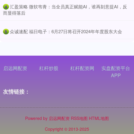
​汇盈策略 微软韦青：当全员真正赋能AI，谁再刻意提AI，反
4
而显得落后
​众诚速配 福日电子：6月27日将召开2024年年度股东大会
5
启远网配资
杠杆炒股
杠杆配资网
实盘配资平台
APP
友情链接：
Powered by
启远网配资
RSS地图
HTML地图
Copyright
© 2013-2025