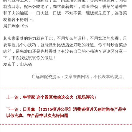
就流口水。配米饭吃绝了，肉丝裹着酱汁，嚼着带劲，香菜的清香中
和了肉的油腻，一口肉丝一口饭，不知不觉一碗饭就见底了，连香菜
梗都舍不得剩下。
展开剩余19%
其实家常菜的魅力就在于此，不用复杂的调料，不用繁琐的步骤，只
要掌握几个小技巧，就能做出比饭店还好吃的味道。你平时炒香菜炒
肉丝，是先炒肉还是先炒香菜？有没有自己的小秘诀？评论区分享一
下，下次我也试试你的做法！
发布于：山东省
启远网配资提示：文章来自网络，不代表本站观点。
上一篇：
牛管家 这个景区凭啥这么火（现场评论）
下一篇：
日升鑫 【12315投诉公示】消费者投诉天创时尚在产品中
以假充真、在产品中以次充好问题