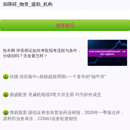
加障碍_物资_援助_机构
推荐资讯
热丰网 评茶师证如何考取报考流程与条件，
分级别吗？含金量怎样？
​信德 供应集中+核能超级周期=一个多年的“铀牛市”
1
​鼎盛配资 兆威机电现3笔大宗交易 均为折价成交
2
​博易股票 国信证券发布普洛药业研报，2025年一季报点评：
3
原料药业务承压，CDMO业务彰显韧性