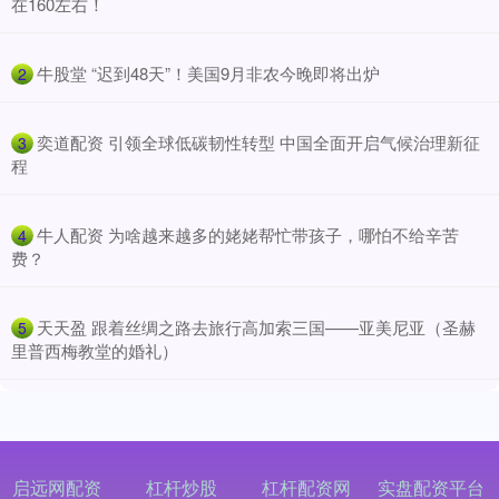
在160左右！
​牛股堂 “迟到48天”！美国9月非农今晚即将出炉
2
​奕道配资 引领全球低碳韧性转型 中国全面开启气候治理新征
3
程
​牛人配资 为啥越来越多的姥姥帮忙带孩子，哪怕不给辛苦
4
费？
​天天盈 跟着丝绸之路去旅行高加索三国——亚美尼亚（圣赫
5
里普西梅教堂的婚礼）
启远网配资
杠杆炒股
杠杆配资网
实盘配资平台