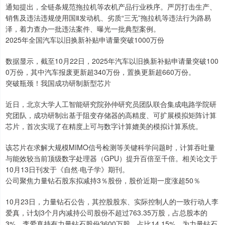
通知提出，全链条规范拖拉机等农机产品行业秩序。严厉打击生产、
销售及违法违规使用国Ⅱ发动机、劣质“三无”拖拉机等违法行为路易
泽，着力查办一批违法案件、曝光一批典型案例。
2025年全国汽车以旧换新补贴申请量突破1000万份
数据显示，截至10月22日，2025年汽车以旧换新补贴申请量突破100
0万份，其中汽车报废更新超340万份，置换更新超660万份。
突破瓶颈！我国成功研制新型芯片
近日，北京大学人工智能研究院孙仲研究员团队联合集成电路学院研
究团队，成功研制出基于阻变存储器的高精度、可扩展模拟矩阵计算
芯片，首次实现了在精度上可与数字计算媲美的模拟计算系统。
该芯片在求解大规模MIMO信号检测等关键科学问题时，计算吞吐量
与能效较当前顶级数字处理器（GPU）提升百倍至千倍。相关论文于
10月13日刊发于《自然·电子学》期刊。
公司聚焦力量钻石股东拟减持3％股份，股价近期一度涨超50％
10月23日，力量钻石公告，其控股股东、实际控制人的一致行动人李
爱真，计划3个月内减持公司股份不超过763.35万股，占总股本的
3%。李爱真持有力量钻石股份3600万股，占比14.15%，为力量钻石