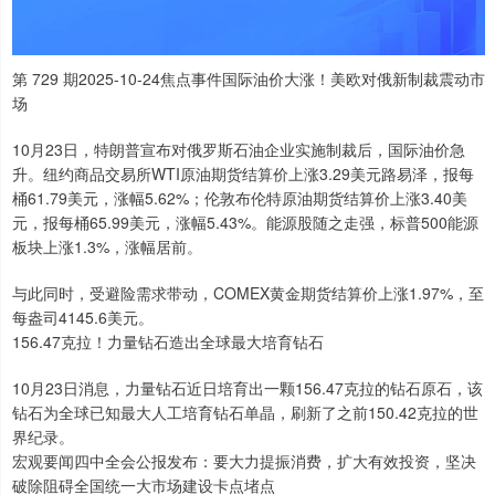
第 729 期2025-10-24焦点事件国际油价大涨！美欧对俄新制裁震动市
场
10月23日，特朗普宣布对俄罗斯石油企业实施制裁后，国际油价急
升。纽约商品交易所WTI原油期货结算价上涨3.29美元路易泽，报每
桶61.79美元，涨幅5.62%；伦敦布伦特原油期货结算价上涨3.40美
元，报每桶65.99美元，涨幅5.43%。能源股随之走强，标普500能源
板块上涨1.3%，涨幅居前。
与此同时，受避险需求带动，COMEX黄金期货结算价上涨1.97%，至
每盎司4145.6美元。
156.47克拉！力量钻石造出全球最大培育钻石
10月23日消息，力量钻石近日培育出一颗156.47克拉的钻石原石，该
钻石为全球已知最大人工培育钻石单晶，刷新了之前150.42克拉的世
界纪录。
宏观要闻四中全会公报发布：要大力提振消费，扩大有效投资，坚决
破除阻碍全国统一大市场建设卡点堵点