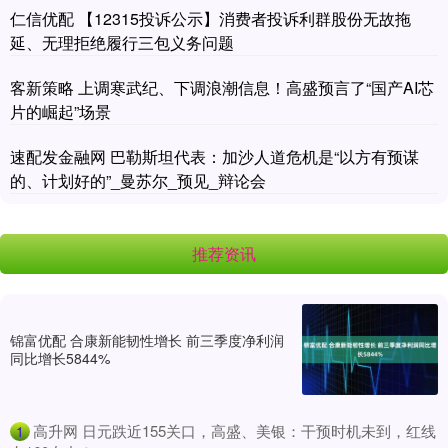
仁信优配 【12315投诉公示】消费者投诉利群股份无故拖
延、无理拒绝履行三包义务问题
客新策略 上调寒武纪、下调浪潮信息！高盛预言了“国产AI芯
片的崛起”场景
速配发金融网 巴勒斯坦代表：加沙人道危机是“以方有预谋
的、计划好的”_曼苏尔_预见_辩论会
推荐资讯
锦富优配 合康新能韧性增长 前三季度净利润
同比增长5844%
​高升网 日元跌近155关口，高盛、美银：干预时机未到，红线
1