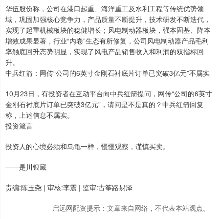
华伍股份称，公司在港口起重、海洋重工及水利工程等传统优势领
域，巩固加强核心竞争力，产品质量不断提升，技术研发不断迭代，
实现了起重机械板块的稳健增长；风电制动器板块，强本固基、降本
增效成果显著，行业“内卷”生态有所修复，公司风电制动器产品毛利
率触底回升态势明显，实现了风电产品销售收入和利润的双指标回
升。
中兵红箭：网传“公司的6英寸金刚石衬底片订单已突破3亿元”不属实
10月23日，有投资者在互动平台向中兵红箭提问，网传“公司的6英寸
金刚石衬底片订单已突破3亿元”，请问是不是真的？中兵红箭回复
称，上述信息不属实。
投资箴言
投资人的心境必须和乌龟一样，慢慢观察，谨慎买卖。
——是川银藏
责编:陈玉尧 | 审核:李震 | 监审:古筝路易泽
启远网配资提示：文章来自网络，不代表本站观点。