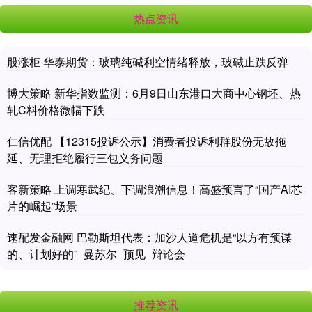
热点资讯
股涨柜 华泰期货：玻璃纯碱利空情绪释放，玻碱止跌反弹
博大策略 新华指数监测：6月9日山东港口大商中心钢坯、热
轧C料价格微幅下跌
仁信优配 【12315投诉公示】消费者投诉利群股份无故拖
延、无理拒绝履行三包义务问题
客新策略 上调寒武纪、下调浪潮信息！高盛预言了“国产AI芯
片的崛起”场景
速配发金融网 巴勒斯坦代表：加沙人道危机是“以方有预谋
的、计划好的”_曼苏尔_预见_辩论会
推荐资讯