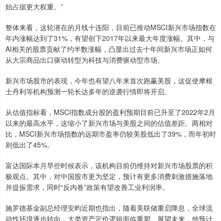
始占据更大权重。”
整体来看，这轮潜在的月线十连阳，目前已推动MSCI新兴市场指数在
年内涨幅达到了31%，有望创下2017年以来最大年度涨幅。其中，与
AI相关的股票贡献了约半数涨幅，凸显出过去十年间新兴市场正如何
从大宗商品出口驱动转型为科技与消费驱动型市场。
新兴市场股市的表现，今年也有望八年来首次跑赢美股，这促使摩根
士丹利等机构预测一轮长达多年的逆袭行情即将开启。
从估值指标看，MSCI指数成分股的盈利预期目前已升至了2022年2月
以来的最高水平，这缩小了新兴市场与美股之间的估值差距。两相对
比，MSCI新兴市场指数的远期市盈率仍较美股低出了39%，而年初时
则低出了45%。
富达国际本月早些时候表示，该机构目前仍维持对新兴市场股票的积
极观点。其中，对中国股市更为坚定，预计有更多消费刺激措施落地
并提振需求，同时“反内卷”政策有望改善工业利润率。
施罗德基金副总经理安昀近期也指出，随着美联储重启降息，全球流
动性环境逐步转向，大类资产定价逻辑面临重塑。展望未来，他预计