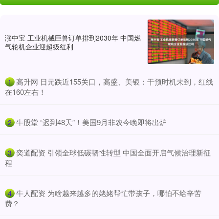
涨中宝 工业机械巨兽订单排到2030年 中国燃
气轮机企业迎超级红利
​高升网 日元跌近155关口，高盛、美银：干预时机未到，红线
1
在160左右！
​牛股堂 “迟到48天”！美国9月非农今晚即将出炉
2
​奕道配资 引领全球低碳韧性转型 中国全面开启气候治理新征
3
程
​牛人配资 为啥越来越多的姥姥帮忙带孩子，哪怕不给辛苦
4
费？