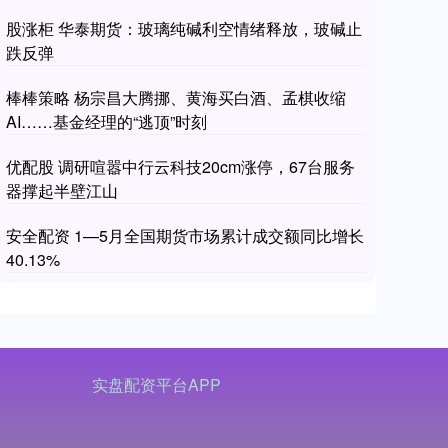
股涨柜 华泰期货：玻璃纯碱利空情绪释放，玻碱止
跌反弹
棒棒策略 杨宗昌大腾挪、黄海买白酒、孟棋收缩
AI……基金经理的“逃顶”时刻
优配股 调研喧嚣中行云科技20cm涨停，67台服务
器撑起半壁江山
安全配资 1—5月全国期货市场累计成交额同比增长
40.13%
实盘配资平台APP