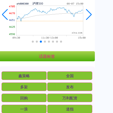
话题标签
鑫策略
全国
多架
发布
回购
万利配资
一浪
道指