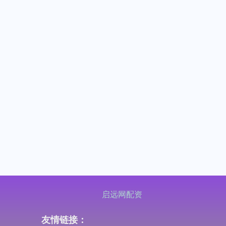
启远网配资
友情链接：