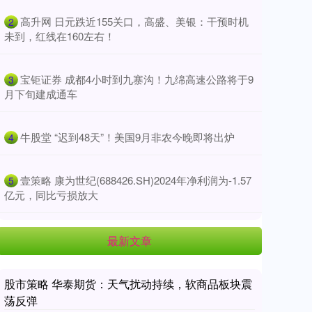
​高升网 日元跌近155关口，高盛、美银：干预时机
2
未到，红线在160左右！
​宝钜证券 成都4小时到九寨沟！九绵高速公路将于9
3
月下旬建成通车
​牛股堂 “迟到48天”！美国9月非农今晚即将出炉
4
​壹策略 康为世纪(688426.SH)2024年净利润为-1.57
5
亿元，同比亏损放大
最新文章
股市策略 华泰期货：天气扰动持续，软商品板块震
荡反弹