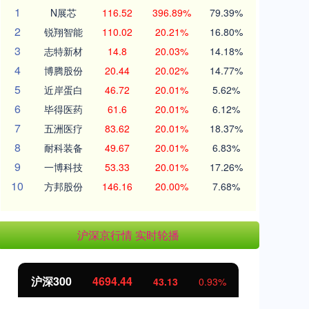
1
N展芯
116.52
396.89%
79.39%
2
锐翔智能
110.02
20.21%
16.80%
3
志特新材
14.8
20.03%
14.18%
4
博腾股份
20.44
20.02%
14.77%
5
近岸蛋白
46.72
20.01%
5.62%
6
毕得医药
61.6
20.01%
6.12%
7
五洲医疗
83.62
20.01%
18.37%
8
耐科装备
49.67
20.01%
6.83%
9
一博科技
53.33
20.01%
17.26%
10
方邦股份
146.16
20.00%
7.68%
沪深京行情 实时轮播
沪深300
4694.44
北
43.13
0.93%