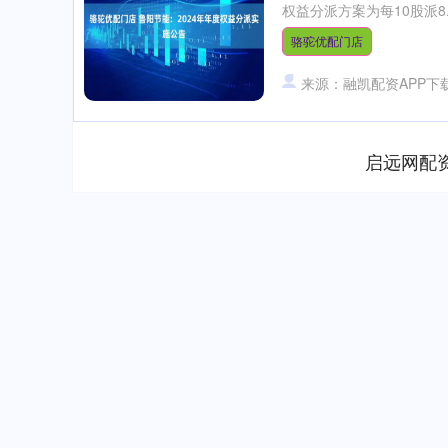
权益分派方案为每10股派8.
骆驼优配门店
来源：融凯配资APP下
启远网配
上证指数
3940.04
.40
2.13%
39.68
1.