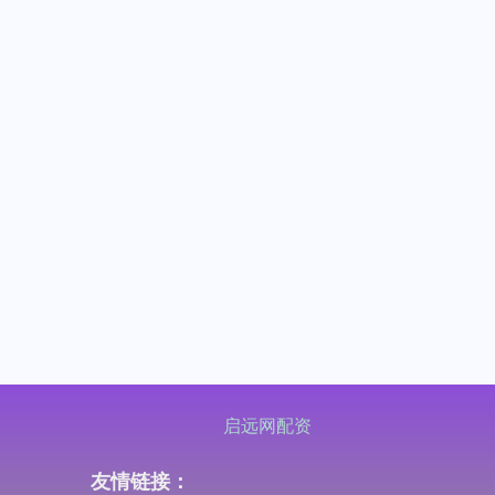
启远网配资
友情链接：