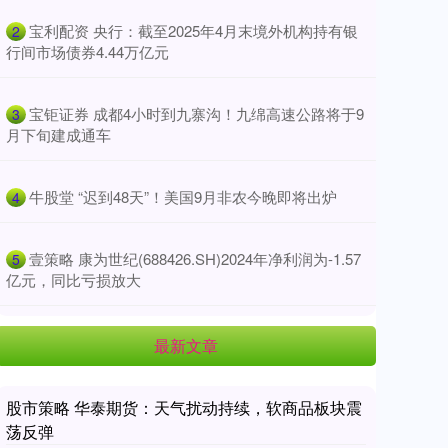
​宝利配资 央行：截至2025年4月末境外机构持有银
2
行间市场债券4.44万亿元
​宝钜证券 成都4小时到九寨沟！九绵高速公路将于9
3
月下旬建成通车
​牛股堂 “迟到48天”！美国9月非农今晚即将出炉
4
​壹策略 康为世纪(688426.SH)2024年净利润为-1.57
5
亿元，同比亏损放大
最新文章
股市策略 华泰期货：天气扰动持续，软商品板块震
荡反弹