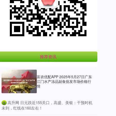
推荐资讯
富农优配APP 2025年5月27日广东
江门水产冻品副食批发市场价格行
情
​高升网 日元跌近155关口，高盛、美银：干预时机
1
未到，红线在160左右！