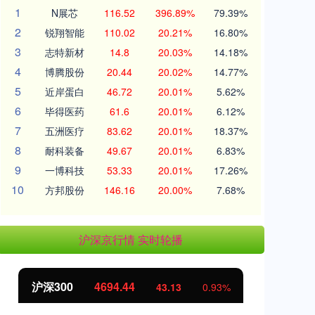
1
N展芯
116.52
396.89%
79.39%
2
锐翔智能
110.02
20.21%
16.80%
3
志特新材
14.8
20.03%
14.18%
4
博腾股份
20.44
20.02%
14.77%
5
近岸蛋白
46.72
20.01%
5.62%
6
毕得医药
61.6
20.01%
6.12%
7
五洲医疗
83.62
20.01%
18.37%
8
耐科装备
49.67
20.01%
6.83%
9
一博科技
53.33
20.01%
17.26%
10
方邦股份
146.16
20.00%
7.68%
沪深京行情 实时轮播
沪深300
4694.44
北
43.13
0.93%