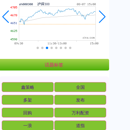
话题标签
鑫策略
全国
多架
发布
回购
万利配资
一浪
道指