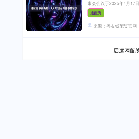
事会会议于2025年4月17
通配资
来源：粤友钱配资官网
启远网配
上证指数
3940.04
.40
2.13%
39.68
1.