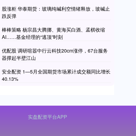
股涨柜 华泰期货：玻璃纯碱利空情绪释放，玻碱止
跌反弹
棒棒策略 杨宗昌大腾挪、黄海买白酒、孟棋收缩
AI……基金经理的“逃顶”时刻
优配股 调研喧嚣中行云科技20cm涨停，67台服务
器撑起半壁江山
安全配资 1—5月全国期货市场累计成交额同比增长
40.13%
实盘配资平台APP