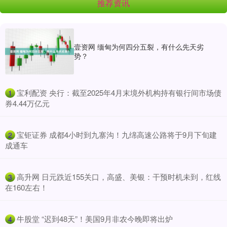
推荐资讯
壹资网 缅甸为何四分五裂，有什么先天劣
势？
​宝利配资 央行：截至2025年4月末境外机构持有银行间市场债
1
券4.44万亿元
​宝钜证券 成都4小时到九寨沟！九绵高速公路将于9月下旬建
2
成通车
​高升网 日元跌近155关口，高盛、美银：干预时机未到，红线
3
在160左右！
​牛股堂 “迟到48天”！美国9月非农今晚即将出炉
4