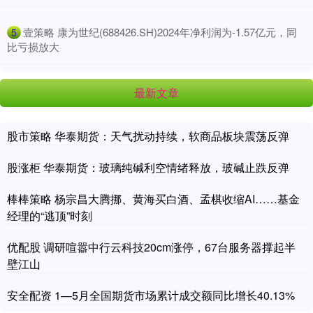
​壹策略 康为世纪(688426.SH)2024年净利润为-1.57亿元，同
5
比亏损放大
最新文章
股市策略 华泰期货：天气扰动持续，软商品板块震荡反弹
股涨柜 华泰期货：玻璃纯碱利空情绪释放，玻碱止跌反弹
棒棒策略 杨宗昌大腾挪、黄海买白酒、孟棋收缩AI……基金
经理的“逃顶”时刻
优配股 调研喧嚣中行云科技20cm涨停，67台服务器撑起半
壁江山
安全配资 1—5月全国期货市场累计成交额同比增长40.13%