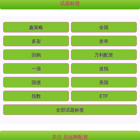
话题标签
鑫策略
全国
多架
发布
回购
万利配资
一浪
道指
国债
美国
指数
ETF
全部话题标签
关注 启远网配资