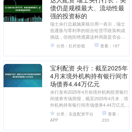
债仍是规模最大、流动性最
强的投资标的
瑞士央行总裁施莱格尔周一表示，瑞士
低通胀与零利率的组合给货币政策构成
挑战，但他拒绝透露这种局面是否会增
加实施负利率的可能性。 施莱格尔表
分类：杠杆炒股
查看：197
示：“作为央行，我最关切....
宝利配资 央行：截至2025年
4月末境外机构持有银行间市
场债券4.44万亿元
央行发布2025年4月份境外机构投资银行
间债券市场简报，截至2025年4月末，境
外机构持有银行间市场债券4.44万亿元，
约占银行间债券市场总托管量的2.7%。
分类：实盘配资平台
查看：
从....
APP
233